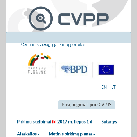
Centrinis viešųjų pirkimų portalas
EN
|
LT
Prisijungimas prie CVP IS
Pirkimų skelbimai
iki
2017 m. liepos 1 d
Sutartys
Ataskaitos
Metinis pirkimų planas