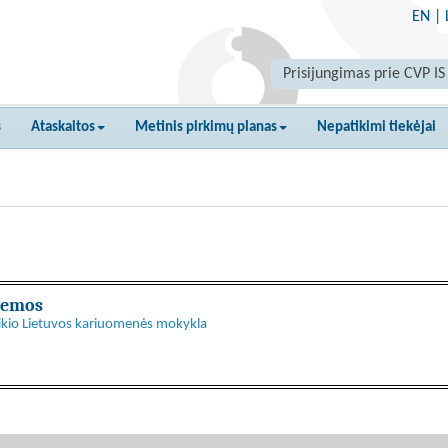
EN
|
Prisijungimas prie CVP IS
s
Ataskaitos
Metinis pirkimų planas
Nepatikimi tiekėjai
stemos
štikio Lietuvos kariuomenės mokykla