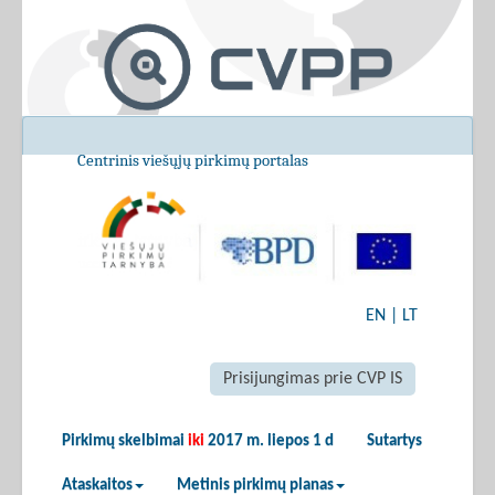
Centrinis viešųjų pirkimų portalas
EN
|
LT
Prisijungimas prie CVP IS
Pirkimų skelbimai
iki
2017 m. liepos 1 d
Sutartys
Ataskaitos
Metinis pirkimų planas