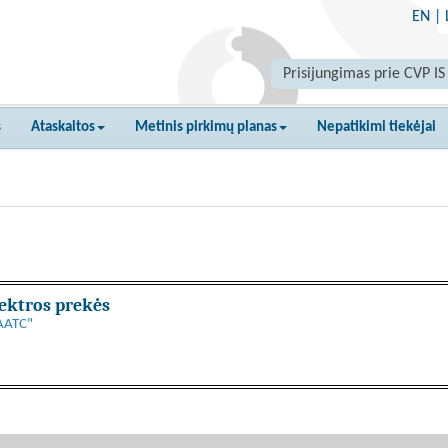
EN
|
Prisijungimas prie CVP IS
s
Ataskaitos
Metinis pirkimų planas
Nepatikimi tiekėjai
lektros prekės
VAATC"