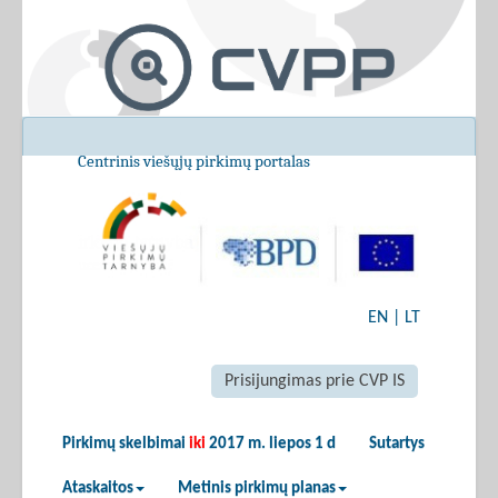
Centrinis viešųjų pirkimų portalas
EN
|
LT
Prisijungimas prie CVP IS
Pirkimų skelbimai
iki
2017 m. liepos 1 d
Sutartys
Ataskaitos
Metinis pirkimų planas