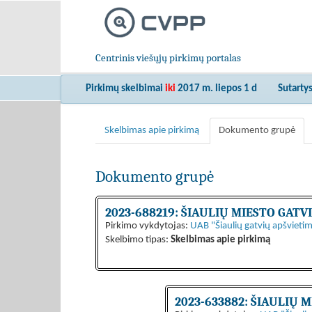
Centrinis viešųjų pirkimų portalas
Pirkimų skelbimai
iki
2017 m. liepos 1 d
Sutarty
Skelbimas apie pirkimą
Dokumento grupė
Dokumento grupė
2023-688219: ŠIAULIŲ MIESTO GA
Pirkimo vykdytojas:
UAB "Šiaulių gatvių apšvieti
Skelbimo tipas:
Skelbimas apie pirkimą
2023-633882: ŠIAULIŲ