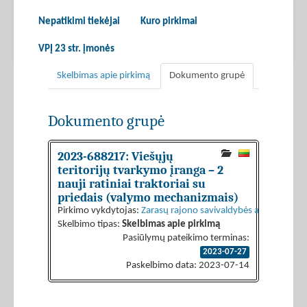
Nepatikimi tiekėjai
Kuro pirkimai
VPĮ 23 str. įmonės
Skelbimas apie pirkimą
Dokumento grupė
Dokumento grupė
2023-688217: Viešųjų
teritorijų tvarkymo įranga – 2
nauji ratiniai traktoriai su
priedais (valymo mechanizmais)
Pirkimo vykdytojas:
Zarasų rajono savivaldybės administraci
Skelbimo tipas:
Skelbimas apie pirkimą
Pasiūlymų pateikimo terminas:
2023-07-27
Paskelbimo data: 2023-07-14