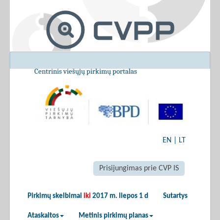
Centrinis viešųjų pirkimų portalas
EN
|
LT
Prisijungimas prie CVP IS
Pirkimų skelbimai
iki
2017 m. liepos 1 d
Sutartys
Ataskaitos
Metinis pirkimų planas