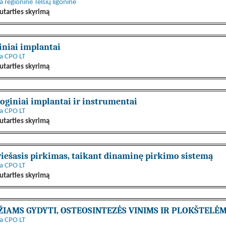
ga regioninė Telšių ligoninė
utarties skyrimą
iniai implantai
ga CPO LT
utarties skyrimą
giniai implantai ir instrumentai
ga CPO LT
utarties skyrimą
iešasis pirkimas, taikant dinaminę pirkimo sistemą
ga CPO LT
utarties skyrimą
LŪŽIAMS GYDYTI, OSTEOSINTEZĖS VINIMS IR PLOKŠTELĖ
ga CPO LT