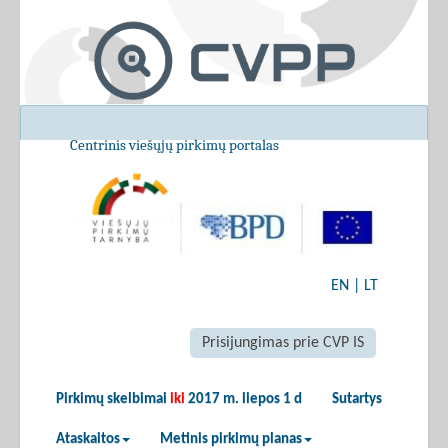
Centrinis viešųjų pirkimų portalas
EN
|
LT
Prisijungimas prie CVP IS
Pirkimų skelbimai
iki
2017 m. liepos 1 d
Sutartys
Ataskaitos
Metinis pirkimų planas