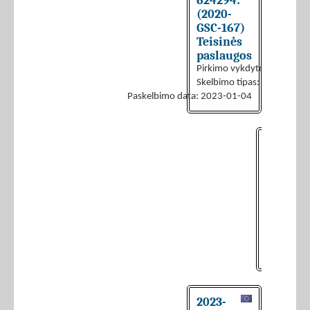
624294:
(2020-
GSC-167)
Teisinės
paslaugos
Pirkimo vykdytojas:
UAB „I
Skelbimo tipas:
Skelbimas a
Paskelbimo data: 2023-01-04
2023-
660673:
(2020-
GSC-
167)
Teisinė
paslaug
Pirkimo v
Skelbimo t
2023-