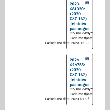
2023-
681020:
(2020-
GSC-167)
Teisinės
paslaugos
Pirkimo vykdytojas:
UAB „I
Skelbimo tipas:
Skelbimas a
Paskelbimo data: 2023-12-23
2024-
644755:
(2020-
GSC-167)
Teisinės
paslaugos
Pirkimo vykdytojas:
UAB „I
Skelbimo tipas:
Skelbimas a
Paskelbimo data: 2024-01-06