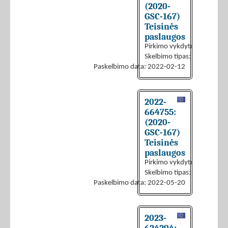
(2020-
GSC-167)
Teisinės
paslaugos
Pirkimo vykdytojas:
UAB „I
Skelbimo tipas:
Skelbimas a
Paskelbimo data: 2022-02-12
2022-
664755:
(2020-
GSC-167)
Teisinės
paslaugos
Pirkimo vykdytojas:
UAB „I
Skelbimo tipas:
Skelbimas a
Paskelbimo data: 2022-05-20
2023-