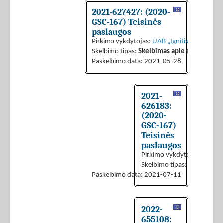
2021-627427: (2020-
GSC-167) Teisinės
paslaugos
Pirkimo vykdytojas:
UAB „Ignitis grupės pas
Skelbimo tipas:
Skelbimas apie sutarties sk
Paskelbimo data: 2021-05-28
2021-
626183:
(2020-
GSC-167)
Teisinės
paslaugos
Pirkimo vykdytojas:
UAB „I
Skelbimo tipas:
Skelbimas a
Paskelbimo data: 2021-07-11
2022-
655108: