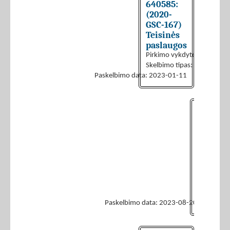
640585:
(2020-
GSC-167)
Teisinės
paslaugos
Pirkimo vykdytojas:
UAB „I
Skelbimo tipas:
Skelbimas a
Paskelbimo data: 2023-01-11
2023-
616394:
(2020-
GSC-
167)
Teisinė
paslaug
Pirkimo v
Skelbimo t
Paskelbimo data: 2023-08-20