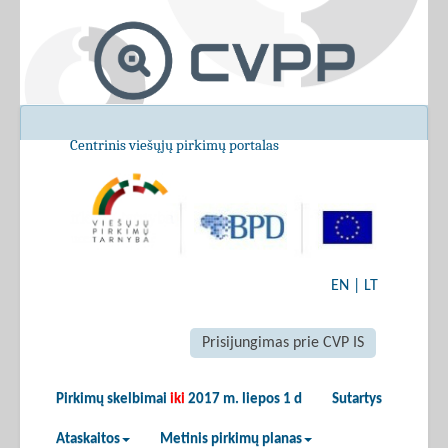
Centrinis viešųjų pirkimų portalas
EN
|
LT
Prisijungimas prie CVP IS
Pirkimų skelbimai
iki
2017 m. liepos 1 d
Sutartys
Ataskaitos
Metinis pirkimų planas