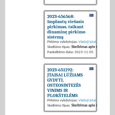
2023-656568:
Implantų viešasis
pirkimas, taikant
dinaminę pirkimo
sistemą
Pirkimo vykdytojas:
Viešoji įstaiga CPO LT
Skelbimo tipas:
Skelbimas apie sutarties sk
Paskelbimo data: 2023-11-05
2023-651192:
ĮTAISAI LŪŽIAMS
GYDYTI,
OSTEOSINTEZĖS
VINIMS IR
PLOKŠTELĖMS
Pirkimo vykdytojas:
Viešoji įstaiga CPO LT
Skelbimo tipas:
Skelbimas apie sutarties sk