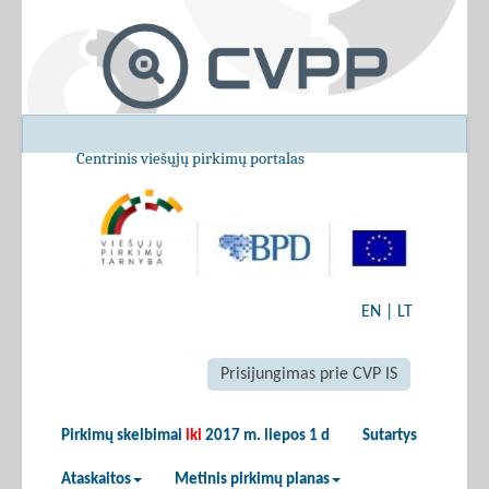
Centrinis viešųjų pirkimų portalas
EN
|
LT
Prisijungimas prie CVP IS
Pirkimų skelbimai
iki
2017 m. liepos 1 d
Sutartys
Ataskaitos
Metinis pirkimų planas