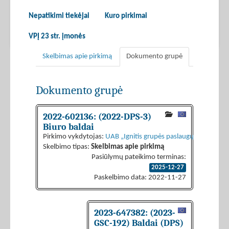
Nepatikimi tiekėjai
Kuro pirkimai
VPĮ 23 str. įmonės
Skelbimas apie pirkimą
Dokumento grupė
Dokumento grupė
2022-602136: (2022-DPS-3)
Biuro baldai
Pirkimo vykdytojas:
UAB „Ignitis grupės paslaugų centras“
Skelbimo tipas:
Skelbimas apie pirkimą
Pasiūlymų pateikimo terminas:
2025-12-27
Paskelbimo data: 2022-11-27
2023-647382: (2023-
GSC-192) Baldai (DPS)