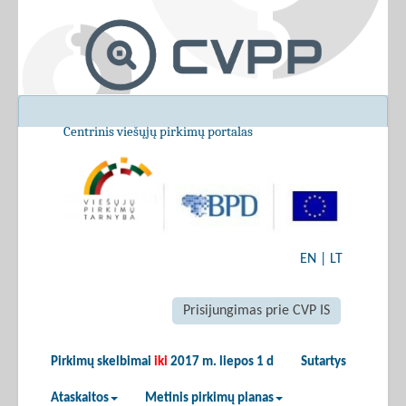
Centrinis viešųjų pirkimų portalas
EN
|
LT
Prisijungimas prie CVP IS
Pirkimų skelbimai
iki
2017 m. liepos 1 d
Sutartys
Ataskaitos
Metinis pirkimų planas