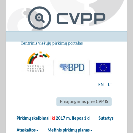
Centrinis viešųjų pirkimų portalas
EN
|
LT
Prisijungimas prie CVP IS
Pirkimų skelbimai
iki
2017 m. liepos 1 d
Sutartys
Ataskaitos
Metinis pirkimų planas