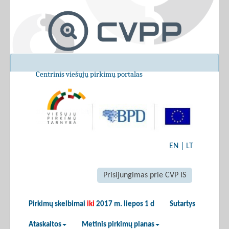
Centrinis viešųjų pirkimų portalas
EN
|
LT
Prisijungimas prie CVP IS
Pirkimų skelbimai
iki
2017 m. liepos 1 d
Sutartys
Ataskaitos
Metinis pirkimų planas