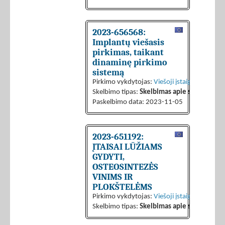
2023-656568:
Implantų viešasis
pirkimas, taikant
dinaminę pirkimo
sistemą
Pirkimo vykdytojas:
Viešoji įstaiga CPO LT
Skelbimo tipas:
Skelbimas apie sutarties sk
Paskelbimo data: 2023-11-05
2023-651192:
ĮTAISAI LŪŽIAMS
GYDYTI,
OSTEOSINTEZĖS
VINIMS IR
PLOKŠTELĖMS
Pirkimo vykdytojas:
Viešoji įstaiga CPO LT
Skelbimo tipas:
Skelbimas apie sutarties sk