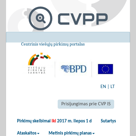
Centrinis viešųjų pirkimų portalas
EN
|
LT
Prisijungimas prie CVP IS
Pirkimų skelbimai
iki
2017 m. liepos 1 d
Sutartys
Ataskaitos
Metinis pirkimų planas