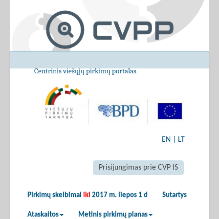
Centrinis viešųjų pirkimų portalas
EN
|
LT
Prisijungimas prie CVP IS
Pirkimų skelbimai
iki
2017 m. liepos 1 d
Sutartys
Ataskaitos
Metinis pirkimų planas