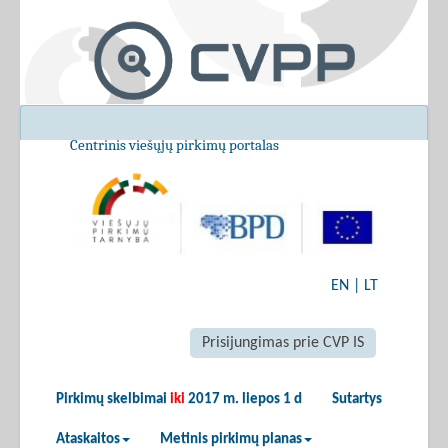
Centrinis viešųjų pirkimų portalas
EN
|
LT
Prisijungimas prie CVP IS
Pirkimų skelbimai
iki
2017 m. liepos 1 d
Sutartys
Ataskaitos
Metinis pirkimų planas