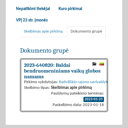
Nepatikimi tiekėjai
Kuro pirkimai
VPĮ 23 str. įmonės
Skelbimas apie pirkimą
Dokumento grupė
Dokumento grupė
2023-640820: Baldai
bendruomeniniams vaikų globos
namams
Pirkimo vykdytojas:
Radviliškio rajono savivaldybės administ
Skelbimo tipas:
Skelbimas apie pirkimą
Pasiūlymų pateikimo terminas:
2023-01-25
Paskelbimo data: 2023-01-16