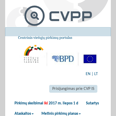
Centrinis viešųjų pirkimų portalas
EN
|
LT
Prisijungimas prie CVP IS
Pirkimų skelbimai
iki
2017 m. liepos 1 d
Sutartys
Ataskaitos
Metinis pirkimų planas