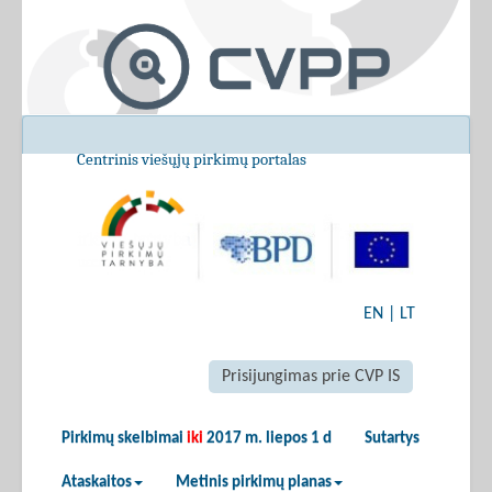
Centrinis viešųjų pirkimų portalas
EN
|
LT
Prisijungimas prie CVP IS
Pirkimų skelbimai
iki
2017 m. liepos 1 d
Sutartys
Ataskaitos
Metinis pirkimų planas