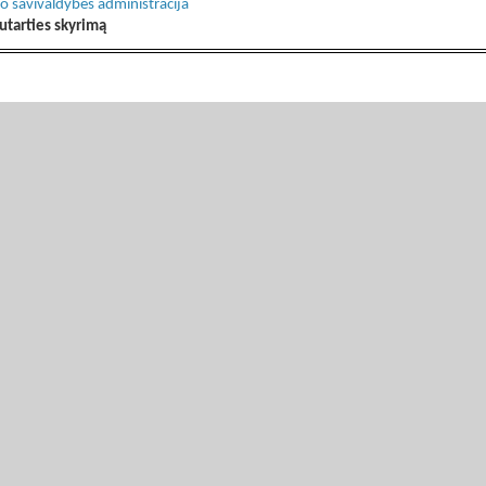
o savivaldybės administracija
utarties skyrimą