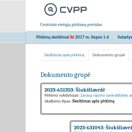
Centrinis viešųjų pirkimų portalas
Pirkimų skelbimai
iki
2017 m. liepos 1 d
Sutarty
Skelbimas apie pirkimą
Dokumento grupė
Dokumento grupė
2023-651353: Šiukšliavežė
Pirkimo vykdytojas:
Zarasų rajono savivaldybės a
Skelbimo tipas:
Skelbimas apie pirkimą
2023-631043: Šiukšliave