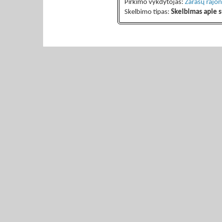
Pirkimo vykdytojas:
Zarasų rajon
Skelbimo tipas:
Skelbimas apie s