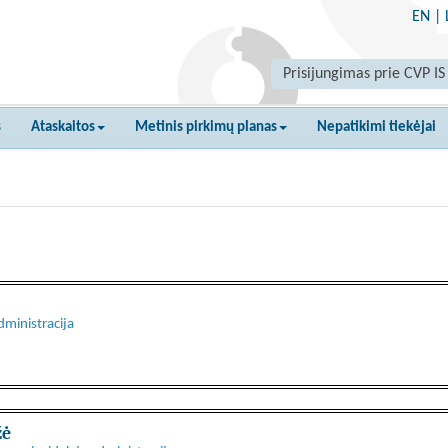
EN
|
Prisijungimas prie CVP IS
s
Ataskaitos
Metinis pirkimų planas
Nepatikimi tiekėjai
dministracija
žė