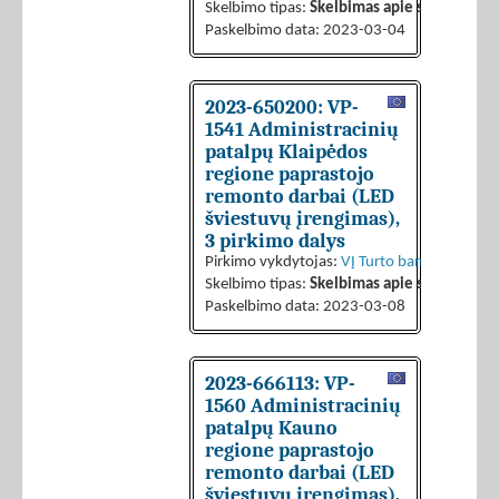
Skelbimo tipas:
Skelbimas apie sutarties sk
Paskelbimo data: 2023-03-04
2023-650200: VP-
1541 Administracinių
patalpų Klaipėdos
regione paprastojo
remonto darbai (LED
šviestuvų įrengimas),
3 pirkimo dalys
Pirkimo vykdytojas:
VĮ Turto bankas
Skelbimo tipas:
Skelbimas apie sutarties sk
Paskelbimo data: 2023-03-08
2023-666113: VP-
1560 Administracinių
patalpų Kauno
regione paprastojo
remonto darbai (LED
šviestuvų įrengimas),