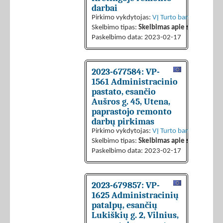
darbai
Pirkimo vykdytojas:
VĮ Turto bankas
Skelbimo tipas:
Skelbimas apie sutarties sk
Paskelbimo data: 2023-02-17
2023-677584: VP-
1561 Administracinio
pastato, esančio
Aušros g. 45, Utena,
paprastojo remonto
darbų pirkimas
Pirkimo vykdytojas:
VĮ Turto bankas
Skelbimo tipas:
Skelbimas apie sutarties sk
Paskelbimo data: 2023-02-17
2023-679857: VP-
1625 Administracinių
patalpų, esančių
Lukiškių g. 2, Vilnius,