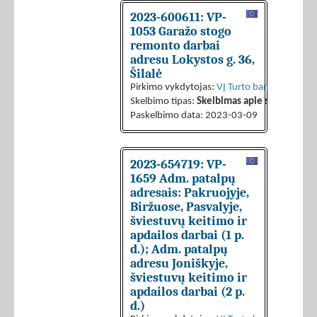
2023-600611: VP-
1053 Garažo stogo
remonto darbai
adresu Lokystos g. 36,
Šilalė
Pirkimo vykdytojas:
VĮ Turto bankas
Skelbimo tipas:
Skelbimas apie sutarties sk
Paskelbimo data: 2023-03-09
2023-654719: VP-
1659 Adm. patalpų
adresais: Pakruojyje,
Biržuose, Pasvalyje,
šviestuvų keitimo ir
apdailos darbai (1 p.
d.); Adm. patalpų
adresu Joniškyje,
šviestuvų keitimo ir
apdailos darbai (2 p.
d.)