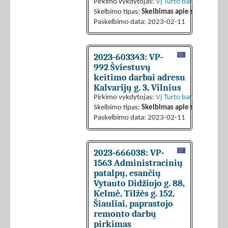
Pirkimo vykdytojas:
VĮ Turto bankas
Skelbimo tipas:
Skelbimas apie sutarties sk
Paskelbimo data: 2023-02-11
2023-603343: VP-
992 Šviestuvų
keitimo darbai adresu
Kalvarijų g. 3, Vilnius
Pirkimo vykdytojas:
VĮ Turto bankas
Skelbimo tipas:
Skelbimas apie sutarties sk
Paskelbimo data: 2023-02-11
2023-666038: VP-
1563 Administracinių
patalpų, esančių
Vytauto Didžiojo g. 88,
Kelmė, Tilžės g. 152,
Šiauliai, paprastojo
remonto darbų
pirkimas