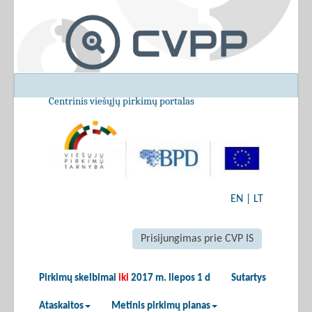
Centrinis viešųjų pirkimų portalas
EN
|
LT
Prisijungimas prie CVP IS
Pirkimų skelbimai
iki
2017 m. liepos 1 d
Sutartys
Ataskaitos
Metinis pirkimų planas