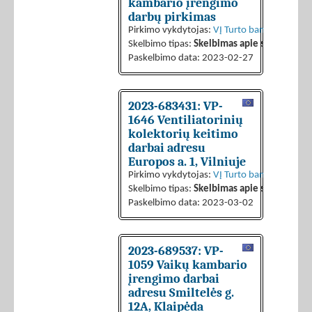
kambario įrengimo
darbų pirkimas
Pirkimo vykdytojas:
VĮ Turto bankas
Skelbimo tipas:
Skelbimas apie sutarties sk
Paskelbimo data: 2023-02-27
2023-683431: VP-
1646 Ventiliatorinių
kolektorių keitimo
darbai adresu
Europos a. 1, Vilniuje
Pirkimo vykdytojas:
VĮ Turto bankas
Skelbimo tipas:
Skelbimas apie sutarties sk
Paskelbimo data: 2023-03-02
2023-689537: VP-
1059 Vaikų kambario
įrengimo darbai
adresu Smiltelės g.
12A, Klaipėda