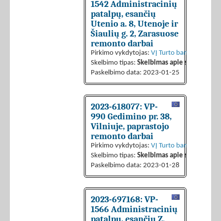
1542 Administracinių
patalpų, esančių
Utenio a. 8, Utenoje ir
Šiaulių g. 2, Zarasuose
remonto darbai
Pirkimo vykdytojas:
VĮ Turto bankas
Skelbimo tipas:
Skelbimas apie sutarties sk
Paskelbimo data: 2023-01-25
2023-618077: VP-
990 Gedimino pr. 38,
Vilniuje, paprastojo
remonto darbai
Pirkimo vykdytojas:
VĮ Turto bankas
Skelbimo tipas:
Skelbimas apie sutarties sk
Paskelbimo data: 2023-01-28
2023-697168: VP-
1566 Administracinių
patalpų, esančių Z.