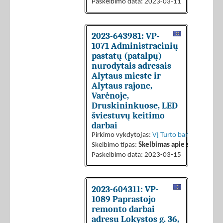
Paskelbimo data: 2023-03-11
2023-643981: VP-
1071 Administracinių
pastatų (patalpų)
nurodytais adresais
Alytaus mieste ir
Alytaus rajone,
Varėnoje,
Druskininkuose, LED
šviestuvų keitimo
darbai
Pirkimo vykdytojas:
VĮ Turto bankas
Skelbimo tipas:
Skelbimas apie sutarties sk
Paskelbimo data: 2023-03-15
2023-604311: VP-
1089 Paprastojo
remonto darbai
adresu Lokystos g. 36,