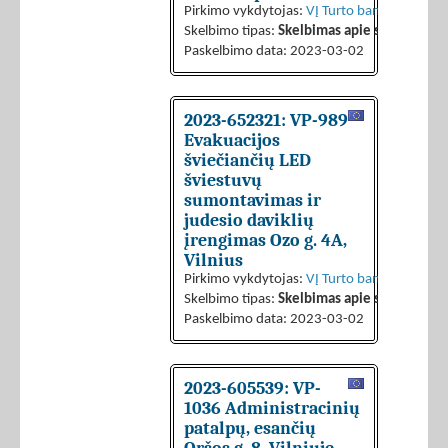
Pirkimo vykdytojas:
VĮ Turto bankas
Skelbimo tipas:
Skelbimas apie sutarties sk
Paskelbimo data: 2023-03-02
2023-652321: VP-989
Evakuacijos
šviečiančių LED
šviestuvų
sumontavimas ir
judesio daviklių
įrengimas Ozo g. 4A,
Vilnius
Pirkimo vykdytojas:
VĮ Turto bankas
Skelbimo tipas:
Skelbimas apie sutarties sk
Paskelbimo data: 2023-03-02
2023-605539: VP-
1036 Administracinių
patalpų, esančių