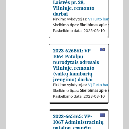
Laisvės pr. 28,
Vilniuje, remonto
darbai
Pirkimo vykdytojas:
VĮ Turto bankas
Skelbimo tipas:
Skelbimas apie sutarties sk
Paskelbimo data: 2023-03-10
2023-626861: VP-
1064 Patalpų
nurodytais adresais
Vilniuje, remonto
(vaikų kambarių
įrengimo) darbai
Pirkimo vykdytojas:
VĮ Turto bankas
Skelbimo tipas:
Skelbimas apie sutarties sk
Paskelbimo data: 2023-03-10
2023-665165: VP-
1067 Administracinių
patalpų, esančių