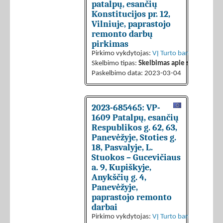
patalpų, esančių
Konstitucijos pr. 12,
Vilniuje, paprastojo
remonto darbų
pirkimas
Pirkimo vykdytojas:
VĮ Turto bankas
Skelbimo tipas:
Skelbimas apie sutarties sk
Paskelbimo data: 2023-03-04
2023-685465: VP-
1609 Patalpų, esančių
Respublikos g. 62, 63,
Panevėžyje, Stoties g.
18, Pasvalyje, L.
Stuokos – Gucevičiaus
a. 9, Kupiškyje,
Anykščių g. 4,
Panevėžyje,
paprastojo remonto
darbai
Pirkimo vykdytojas:
VĮ Turto bankas