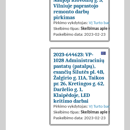
Naujoji Riovonių g. 3,
Vilniuje paprastojo
remonto darbų
pirkimas
Pirkimo vykdytojas:
VĮ Turto bankas
Skelbimo tipas:
Skelbimas apie sutarties sk
Paskelbimo data: 2023-02-23
2023-644623: VP-
1028 Administracinių
pastatų (patalpų),
esančių Šilutės pl. 4B,
Žalgirio g. 11A, Taikos
pr. 26, Kretingos g. 62,
Darželio g. 1,
Klaipėdoje, LED
keitimo darbai
Pirkimo vykdytojas:
VĮ Turto bankas
Skelbimo tipas:
Skelbimas apie sutarties sk
Paskelbimo data: 2023-02-23