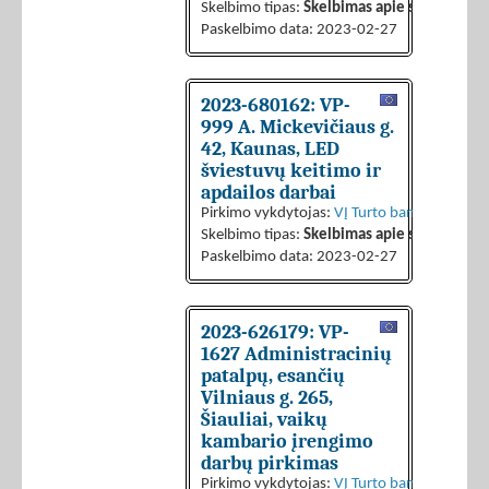
Skelbimo tipas:
Skelbimas apie sutarties sk
Paskelbimo data: 2023-02-27
2023-680162: VP-
999 A. Mickevičiaus g.
42, Kaunas, LED
šviestuvų keitimo ir
apdailos darbai
Pirkimo vykdytojas:
VĮ Turto bankas
Skelbimo tipas:
Skelbimas apie sutarties sk
Paskelbimo data: 2023-02-27
2023-626179: VP-
1627 Administracinių
patalpų, esančių
Vilniaus g. 265,
Šiauliai, vaikų
kambario įrengimo
darbų pirkimas
Pirkimo vykdytojas:
VĮ Turto bankas