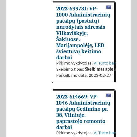
2023-699731: VP-
1000 Administracinių
patalpų (pastatų)
nurodytais adresais
Vilkaviškyje,
Šakiuose,
Marijampolėje, LED
šviestuvų keitimo
darbai
Pirkimo vykdytojas:
VĮ Turto bankas
Skelbimo tipas:
Skelbimas apie sutarties sk
Paskelbimo data: 2023-02-27
2023-614669: VP-
1046 Administracinių
patalpų Gedimino pr.
38, Vilniuje,
paprastojo remonto
darbai
Pirkimo vykdytojas:
VĮ Turto bankas