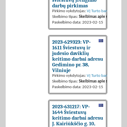
šviestuvų įrengimo
darbų pirkimas
Pirkimo vykdytojas:
VĮ Turto bankas
Skelbimo tipas:
Skelbimas apie sutarties sk
Paskelbimo data: 2023-02-15
2023-629323: VP-
1611 Šviestuvų ir
judesio daviklių
keitimo darbai adresu
Gedimino pr. 38,
Vilniuje
Pirkimo vykdytojas:
VĮ Turto bankas
Skelbimo tipas:
Skelbimas apie sutarties sk
Paskelbimo data: 2023-02-15
2023-631217: VP-
1644 Šviestuvų
keitimo darbai adresu
J. Kairiūkščio g. 10,