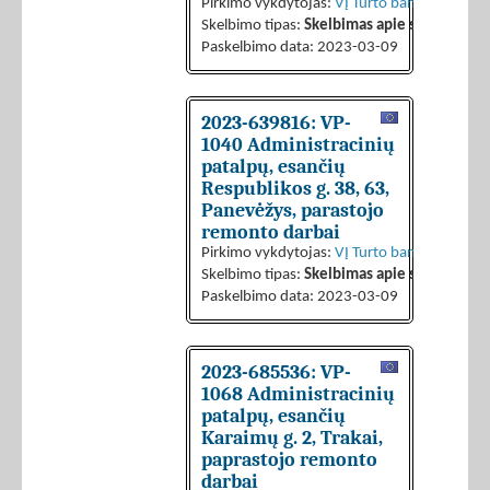
Pirkimo vykdytojas:
VĮ Turto bankas
Skelbimo tipas:
Skelbimas apie sutarties sk
Paskelbimo data: 2023-03-09
2023-639816: VP-
1040 Administracinių
patalpų, esančių
Respublikos g. 38, 63,
Panevėžys, parastojo
remonto darbai
Pirkimo vykdytojas:
VĮ Turto bankas
Skelbimo tipas:
Skelbimas apie sutarties sk
Paskelbimo data: 2023-03-09
2023-685536: VP-
1068 Administracinių
patalpų, esančių
Karaimų g. 2, Trakai,
paprastojo remonto
darbai