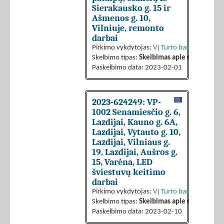
Sierakausko g. 15 ir
Ašmenos g. 10,
Vilniuje, remonto
darbai
Pirkimo vykdytojas:
VĮ Turto bankas
Skelbimo tipas:
Skelbimas apie sutarties sk
Paskelbimo data: 2023-02-01
2023-624249: VP-
1002 Senamiesčio g. 6,
Lazdijai, Kauno g. 6A,
Lazdijai, Vytauto g. 10,
Lazdijai, Vilniaus g.
19, Lazdijai, Aušros g.
15, Varėna, LED
šviestuvų keitimo
darbai
Pirkimo vykdytojas:
VĮ Turto bankas
Skelbimo tipas:
Skelbimas apie sutarties sk
Paskelbimo data: 2023-02-10