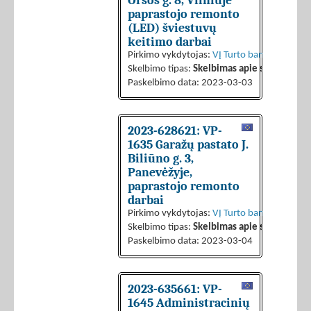
Oršos g. 8, Vilniuje
paprastojo remonto
(LED) šviestuvų
keitimo darbai
Pirkimo vykdytojas:
VĮ Turto bankas
Skelbimo tipas:
Skelbimas apie sutarties sk
Paskelbimo data: 2023-03-03
2023-628621: VP-
1635 Garažų pastato J.
Biliūno g. 3,
Panevėžyje,
paprastojo remonto
darbai
Pirkimo vykdytojas:
VĮ Turto bankas
Skelbimo tipas:
Skelbimas apie sutarties sk
Paskelbimo data: 2023-03-04
2023-635661: VP-
1645 Administracinių