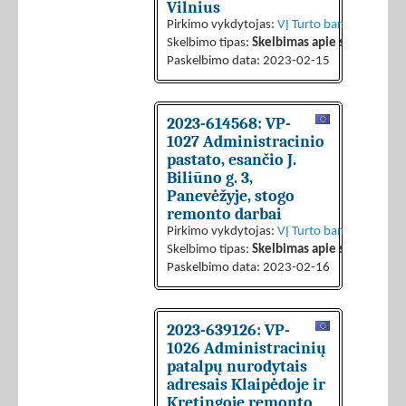
Vilnius
Pirkimo vykdytojas:
VĮ Turto bankas
Skelbimo tipas:
Skelbimas apie sutarties sk
Paskelbimo data: 2023-02-15
2023-614568: VP-
1027 Administracinio
pastato, esančio J.
Biliūno g. 3,
Panevėžyje, stogo
remonto darbai
Pirkimo vykdytojas:
VĮ Turto bankas
Skelbimo tipas:
Skelbimas apie sutarties sk
Paskelbimo data: 2023-02-16
2023-639126: VP-
1026 Administracinių
patalpų nurodytais
adresais Klaipėdoje ir
Kretingoje remonto