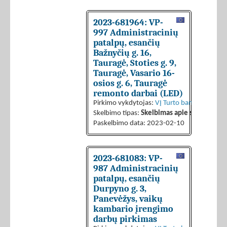
2023-681964: VP-
997 Administracinių
patalpų, esančių
Bažnyčių g. 16,
Tauragė, Stoties g. 9,
Tauragė, Vasario 16-
osios g. 6, Tauragė
remonto darbai (LED)
Pirkimo vykdytojas:
VĮ Turto bankas
Skelbimo tipas:
Skelbimas apie sutarties sk
Paskelbimo data: 2023-02-10
2023-681083: VP-
987 Administracinių
patalpų, esančių
Durpyno g. 3,
Panevėžys, vaikų
kambario įrengimo
darbų pirkimas