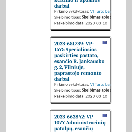
keitimo ir apdailos
darbai
Pirkimo vykdytojas:
VĮ Turto bankas
Skelbimo tipas:
Skelbimas apie sutarties sk
Paskelbimo data: 2023-03-10
2023-651739: VP-
1575 Specialiosios
paskirties pastato,
esančio R. Jankausko
g. 2, Vilniuje,
paprastojo remonto
darbai
Pirkimo vykdytojas:
VĮ Turto bankas
Skelbimo tipas:
Skelbimas apie sutarties sk
Paskelbimo data: 2023-03-10
2023-662842: VP-
1077 Administracinių
patalpų, esančių