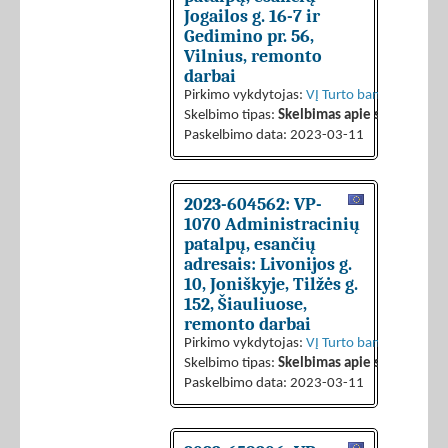
Jogailos g. 16-7 ir
Gedimino pr. 56,
Vilnius, remonto
darbai
Pirkimo vykdytojas:
VĮ Turto bankas
Skelbimo tipas:
Skelbimas apie sutarties sk
Paskelbimo data: 2023-03-11
2023-604562: VP-
1070 Administracinių
patalpų, esančių
adresais: Livonijos g.
10, Joniškyje, Tilžės g.
152, Šiauliuose,
remonto darbai
Pirkimo vykdytojas:
VĮ Turto bankas
Skelbimo tipas:
Skelbimas apie sutarties sk
Paskelbimo data: 2023-03-11