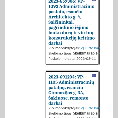
2023-659306: VP-
1092 Administracinio
pastato, esančio
Architekto g. 4,
Šalčininkai,
pagrindinio įėjimo
lauko durų ir vitrinų
konstrukcijų keitimo
darbai
Pirkimo vykdytojas:
VĮ Turto bankas
Skelbimo tipas:
Skelbimas apie sutarties sk
Paskelbimo data: 2023-03-11
2023-691204: VP-
1105 Administracinių
patalpų, esančių
Gimnazijos g. 3A,
Šakiuose, remonto
darbai
Pirkimo vykdytojas:
VĮ Turto bankas
Skelbimo tipas:
Skelbimas apie sutarties sk