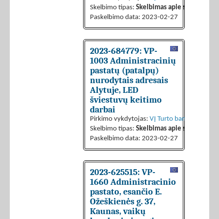
Skelbimo tipas:
Skelbimas apie sutarties sk
Paskelbimo data: 2023-02-27
2023-684779: VP-
1003 Administracinių
pastatų (patalpų)
nurodytais adresais
Alytuje, LED
šviestuvų keitimo
darbai
Pirkimo vykdytojas:
VĮ Turto bankas
Skelbimo tipas:
Skelbimas apie sutarties sk
Paskelbimo data: 2023-02-27
2023-625515: VP-
1660 Administracinio
pastato, esančio E.
Ožeškienės g. 37,
Kaunas, vaikų