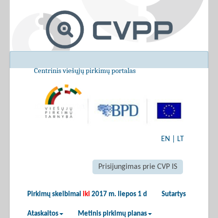
Centrinis viešųjų pirkimų portalas
EN
|
LT
Prisijungimas prie CVP IS
Pirkimų skelbimai
iki
2017 m. liepos 1 d
Sutartys
Ataskaitos
Metinis pirkimų planas