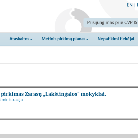
EN
|
Prisijungimas prie CVP IS
s
Ataskaitos
Metinis pirkimų planas
Nepatikimi tiekėjai
 pirkimas Zarasų „Lakštingalos“ mokyklai.
dministracija