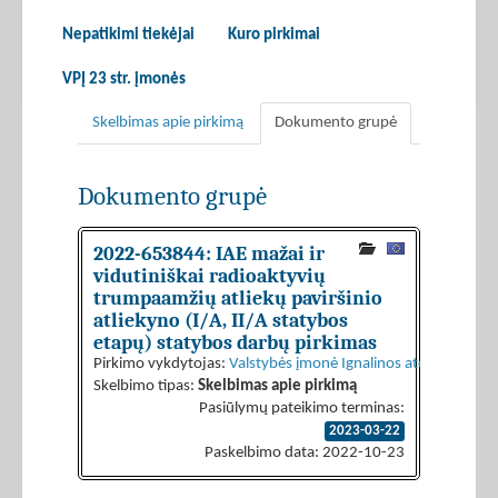
Nepatikimi tiekėjai
Kuro pirkimai
VPĮ 23 str. įmonės
Skelbimas apie pirkimą
Dokumento grupė
Dokumento grupė
2022-653844: IAE mažai ir
vidutiniškai radioaktyvių
trumpaamžių atliekų paviršinio
atliekyno (I/A, II/A statybos
etapų) statybos darbų pirkimas
Pirkimo vykdytojas:
Valstybės įmonė Ignalinos atominė elekt
Skelbimo tipas:
Skelbimas apie pirkimą
Pasiūlymų pateikimo terminas:
2023-03-22
Paskelbimo data: 2022-10-23