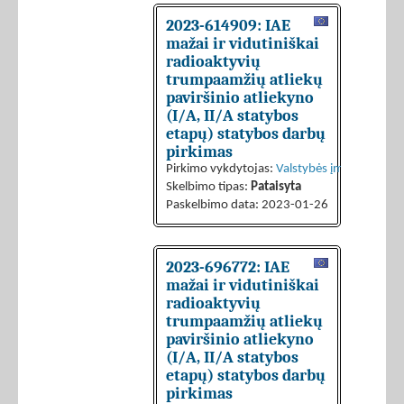
2023-614909: IAE
mažai ir vidutiniškai
radioaktyvių
trumpaamžių atliekų
paviršinio atliekyno
(I/A, II/A statybos
etapų) statybos darbų
pirkimas
Pirkimo vykdytojas:
Valstybės įmonė Ignalin
Skelbimo tipas:
Pataisyta
Paskelbimo data: 2023-01-26
2023-696772: IAE
mažai ir vidutiniškai
radioaktyvių
trumpaamžių atliekų
paviršinio atliekyno
(I/A, II/A statybos
etapų) statybos darbų
pirkimas