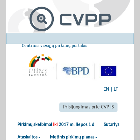
Centrinis viešųjų pirkimų portalas
EN
|
LT
Prisijungimas prie CVP IS
Pirkimų skelbimai
iki
2017 m. liepos 1 d
Sutartys
Ataskaitos
Metinis pirkimų planas