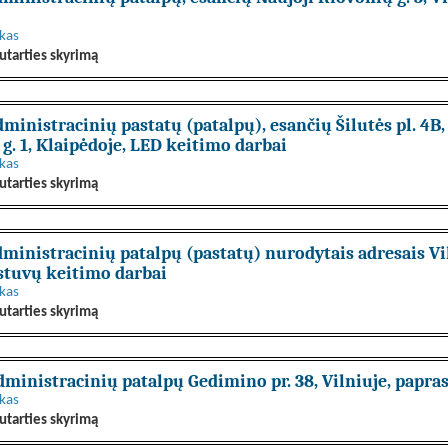
nkas
utarties skyrimą
nistracinių pastatų (patalpų), esančių Šilutės pl. 4B, Ža
 g. 1, Klaipėdoje, LED keitimo darbai
nkas
utarties skyrimą
ministracinių patalpų (pastatų) nurodytais adresais Vil
stuvų keitimo darbai
nkas
utarties skyrimą
ministracinių patalpų Gedimino pr. 38, Vilniuje, papra
nkas
utarties skyrimą