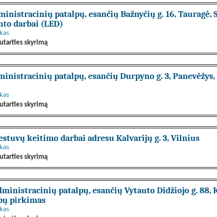
nistracinių patalpų, esančių Bažnyčių g. 16, Tauragė, St
nto darbai (LED)
nkas
utarties skyrimą
inistracinių patalpų, esančių Durpyno g. 3, Panevėžys
nkas
utarties skyrimą
stuvų keitimo darbai adresu Kalvarijų g. 3, Vilnius
nkas
utarties skyrimą
inistracinių patalpų, esančių Vytauto Didžiojo g. 88, Kel
bų pirkimas
nkas