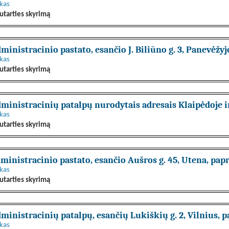
nkas
utarties skyrimą
inistracinio pastato, esančio J. Biliūno g. 3, Panevėžy
nkas
utarties skyrimą
ministracinių patalpų nurodytais adresais Klaipėdoje i
nkas
utarties skyrimą
ministracinio pastato, esančio Aušros g. 45, Utena, pa
nkas
utarties skyrimą
ministracinių patalpų, esančių Lukiškių g. 2, Vilnius,
nkas