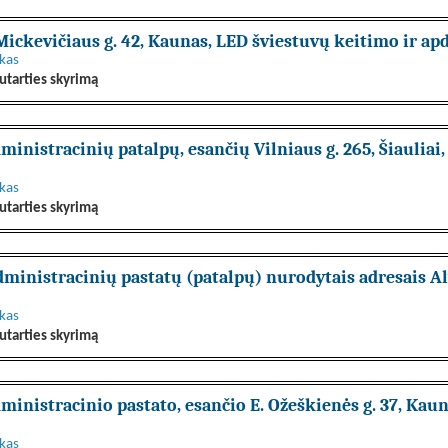
ickevičiaus g. 42, Kaunas, LED šviestuvų keitimo ir apd
nkas
utarties skyrimą
ministracinių patalpų, esančių Vilniaus g. 265, Šiaulia
nkas
utarties skyrimą
ministracinių pastatų (patalpų) nurodytais adresais Al
nkas
utarties skyrimą
ministracinio pastato, esančio E. Ožeškienės g. 37, Ka
nkas