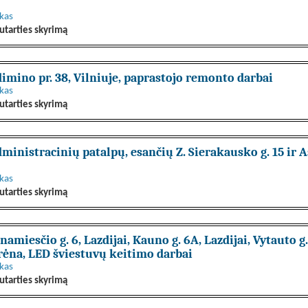
nkas
utarties skyrimą
imino pr. 38, Vilniuje, paprastojo remonto darbai
nkas
utarties skyrimą
inistracinių patalpų, esančių Z. Sierakausko g. 15 ir A
nkas
utarties skyrimą
miesčio g. 6, Lazdijai, Kauno g. 6A, Lazdijai, Vytauto g. 1
Varėna, LED šviestuvų keitimo darbai
nkas
utarties skyrimą