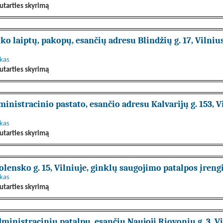
utarties skyrimą
ko laiptų, pakopų, esančių adresu Blindžių g. 17, Vilni
nkas
utarties skyrimą
nistracinio pastato, esančio adresu Kalvarijų g. 153, 
nkas
utarties skyrimą
lensko g. 15, Vilniuje, ginklų saugojimo patalpos įren
nkas
utarties skyrimą
ministracinių patalpų, esančių Naujoji Riovonių g. 3, 