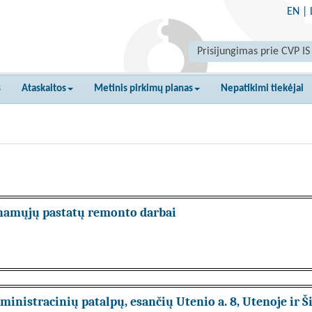
EN
|
Prisijungimas prie CVP IS
s
Ataskaitos
Metinis pirkimų planas
Nepatikimi tiekėjai
enamųjų pastatų remonto darbai
inistracinių patalpų, esančių Utenio a. 8, Utenoje ir Š