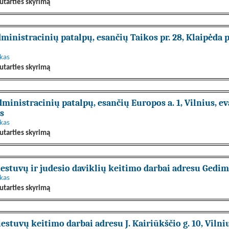
utarties skyrimą
ministracinių patalpų, esančių Taikos pr. 28, Klaipėda
nkas
utarties skyrimą
inistracinių patalpų, esančių Europos a. 1, Vilnius, e
s
nkas
utarties skyrimą
estuvų ir judesio daviklių keitimo darbai adresu Gedimi
nkas
utarties skyrimą
estuvų keitimo darbai adresu J. Kairiūkščio g. 10, Vilni