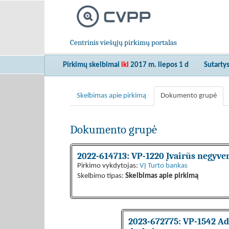
Centrinis viešųjų pirkimų portalas
Pirkimų skelbimai
iki
2017 m. liepos 1 d
Sutarty
Skelbimas apie pirkimą
Dokumento grupė
Dokumento grupė
2022-614713: VP-1220 Įvairūs negyv
Pirkimo vykdytojas:
VĮ Turto bankas
Skelbimo tipas:
Skelbimas apie pirkimą
2023-672775: VP-1542 Adm