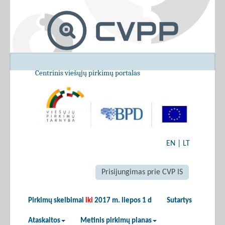
Centrinis viešųjų pirkimų portalas
EN
|
LT
Prisijungimas prie CVP IS
Pirkimų skelbimai
iki
2017 m. liepos 1 d
Sutartys
Ataskaitos
Metinis pirkimų planas