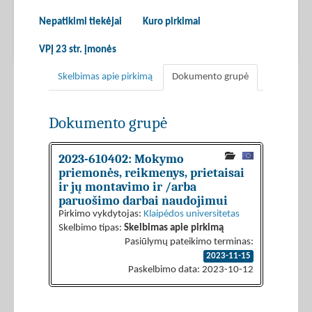
Nepatikimi tiekėjai
Kuro pirkimai
VPĮ 23 str. įmonės
Skelbimas apie pirkimą
Dokumento grupė
Dokumento grupė
2023-610402: Mokymo
priemonės, reikmenys, prietaisai
ir jų montavimo ir /arba
paruošimo darbai naudojimui
Pirkimo vykdytojas:
Klaipėdos universitetas
Skelbimo tipas:
Skelbimas apie pirkimą
Pasiūlymų pateikimo terminas:
2023-11-15
Paskelbimo data: 2023-10-12