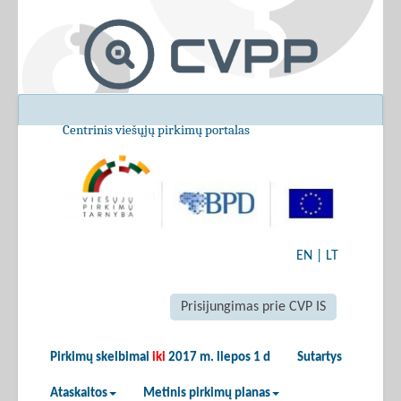
Centrinis viešųjų pirkimų portalas
EN
|
LT
Prisijungimas prie CVP IS
Pirkimų skelbimai
iki
2017 m. liepos 1 d
Sutartys
Ataskaitos
Metinis pirkimų planas