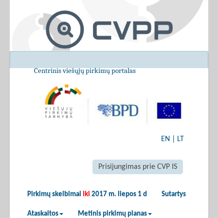
Centrinis viešųjų pirkimų portalas
EN
|
LT
Prisijungimas prie CVP IS
Pirkimų skelbimai
iki
2017 m. liepos 1 d
Sutartys
Ataskaitos
Metinis pirkimų planas