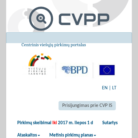
Centrinis viešųjų pirkimų portalas
EN
|
LT
Prisijungimas prie CVP IS
Pirkimų skelbimai
iki
2017 m. liepos 1 d
Sutartys
Ataskaitos
Metinis pirkimų planas