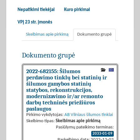
Nepatikimi tiekėjai
Kuro pirkimai
VPĮ 23 str. įmonės
Skelbimas apie pirkimą
Dokumento grupė
Dokumento grupė
2022-682155: Šilumos
perdavimo tinklų bei statinių ir
šilumos gamybos statinių
statybos, rekonstrukcijos,
modernizavimo ir/ar remonto
darbų techninės priežiūros
paslaugos
Pirkimo vykdytojas:
AB Vilniaus šilumos tinklai
Skelbimo tipas:
Skelbimas apie pirkimą
Pasiūlymų pateikimo terminas:
2033-01-09
Paskelbimo data: 2022-12-02