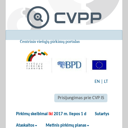
Centrinis viešųjų pirkimų portalas
EN
|
LT
Prisijungimas prie CVP IS
Pirkimų skelbimai
iki
2017 m. liepos 1 d
Sutartys
Ataskaitos
Metinis pirkimų planas