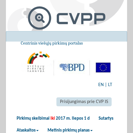
Centrinis viešųjų pirkimų portalas
EN
|
LT
Prisijungimas prie CVP IS
Pirkimų skelbimai
iki
2017 m. liepos 1 d
Sutartys
Ataskaitos
Metinis pirkimų planas