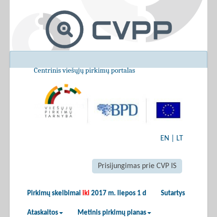
Centrinis viešųjų pirkimų portalas
EN
|
LT
Prisijungimas prie CVP IS
Pirkimų skelbimai
iki
2017 m. liepos 1 d
Sutartys
Ataskaitos
Metinis pirkimų planas