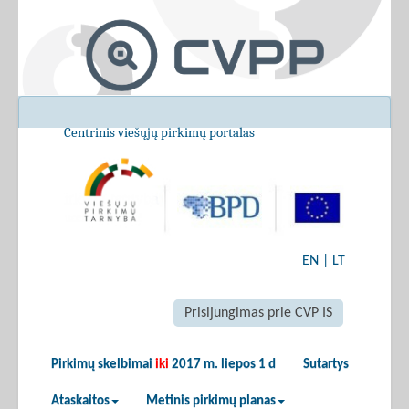
Centrinis viešųjų pirkimų portalas
EN
|
LT
Prisijungimas prie CVP IS
Pirkimų skelbimai
iki
2017 m. liepos 1 d
Sutartys
Ataskaitos
Metinis pirkimų planas