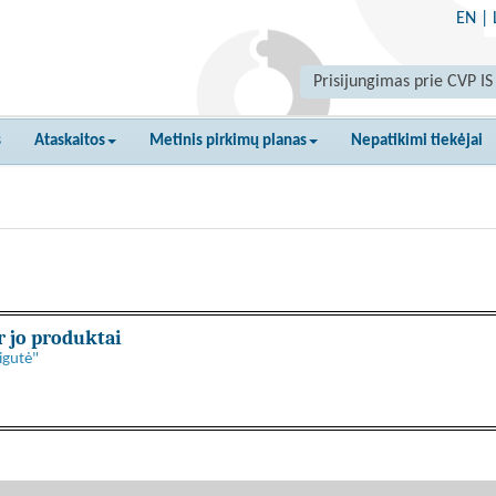
EN
|
Prisijungimas prie CVP IS
s
Ataskaitos
Metinis pirkimų planas
Nepatikimi tiekėjai
r jo produktai
igutė"