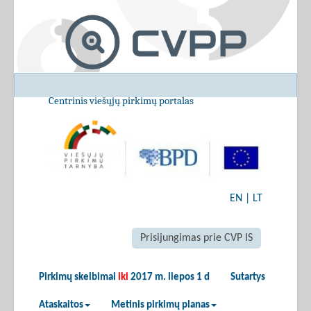
Centrinis viešųjų pirkimų portalas
EN
|
LT
Prisijungimas prie CVP IS
Pirkimų skelbimai
iki
2017 m. liepos 1 d
Sutartys
Ataskaitos
Metinis pirkimų planas