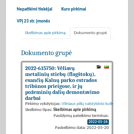
Nepatikimi tiekėjai
Kuro pirkimai
VPĮ 23 str. įmonės
Skelbimas apie pirkimą
Dokumento grupė
Dokumento grupė
2022-615750: Vėliavų
metalinių stiebų (flagštokų),
esančių Kalnų parko estrados
tribūnos prieigose, ir jų
požeminių dalių demontavimo
darbai
Pirkimo vykdytojas:
Vilniaus pilių valstybinio kultūrinio rezer
Skelbimo tipas:
Skelbimas apie pirkimą
Pasiūlymų pateikimo terminas:
2022-05-26
Paskelbimo data: 2022-05-20