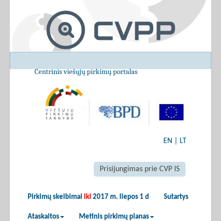
Centrinis viešųjų pirkimų portalas
EN
|
LT
Prisijungimas prie CVP IS
Pirkimų skelbimai
iki
2017 m. liepos 1 d
Sutartys
Ataskaitos
Metinis pirkimų planas