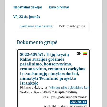
Nepatikimi tiekėjai
Kuro pirkimai
VPĮ 23 str. įmonės
Skelbimas apie pirkimą
Dokumento grupė
Dokumento grupė
2022-609571: Trijų kryžių
kalno avarijos grėsmės
pašalinimo, konservavimo,
restauravimo, remonto tvarkybos
ir tvarkomųjų statybos darbai,
numatyti Techninio projekto
išrankoje
Pirkimo vykdytojas:
Vilniaus pilių valstybinio kultūrinio rezer
Skelbimo tipas:
Skelbimas apie pirkimą
Pasiūlymų pateikimo terminas:
2022-06-13
Paskelbimo data: 2022-05-27