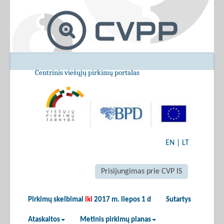
Centrinis viešųjų pirkimų portalas
EN
|
LT
Prisijungimas prie CVP IS
Pirkimų skelbimai
iki
2017 m. liepos 1 d
Sutartys
Ataskaitos
Metinis pirkimų planas