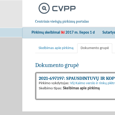
Centrinis viešųjų pirkimų portalas
Pirkimų skelbimai
iki
2017 m. liepos 1 d
Sutarty
Skelbimas apie pirkimą
Dokumento grupė
Dokumento grupė
2021-697197: SPAUSDINTUVŲ IR K
Pirkimo vykdytojas:
VšĮ Kaimo verslo ir rinkų plėt
Skelbimo tipas:
Skelbimas apie pirkimą