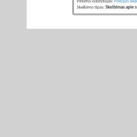
Pirkimo vykdytojas:
Policijos de
Skelbimo tipas:
Skelbimas apie s