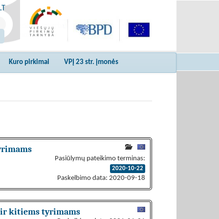
LT
Kuro pirkimai
VPĮ 23 str. įmonės
tyrimams
Pasiūlymų pateikimo terminas:
2020-10-22
Paskelbimo data: 2020-09-18
 ir kitiems tyrimams