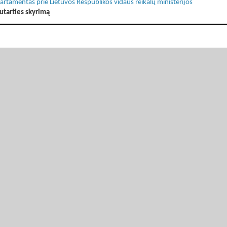
partamentas prie Lietuvos Respublikos vidaus reikalų ministerijos
utarties skyrimą