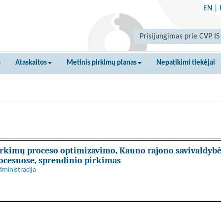
EN
|
Prisijungimas prie CVP IS
s
Ataskaitos
Metinis pirkimų planas
Nepatikimi tiekėjai
irkimų proceso optimizavimo, Kauno rajono savivaldybės 
rocesuose, sprendinio pirkimas
ministracija