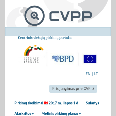
Centrinis viešųjų pirkimų portalas
EN
|
LT
Prisijungimas prie CVP IS
Pirkimų skelbimai
iki
2017 m. liepos 1 d
Sutartys
Ataskaitos
Metinis pirkimų planas