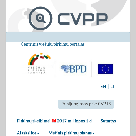
Centrinis viešųjų pirkimų portalas
EN
|
LT
Prisijungimas prie CVP IS
Pirkimų skelbimai
iki
2017 m. liepos 1 d
Sutartys
Ataskaitos
Metinis pirkimų planas