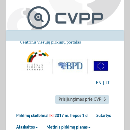
Centrinis viešųjų pirkimų portalas
EN
|
LT
Prisijungimas prie CVP IS
Pirkimų skelbimai
iki
2017 m. liepos 1 d
Sutartys
Ataskaitos
Metinis pirkimų planas