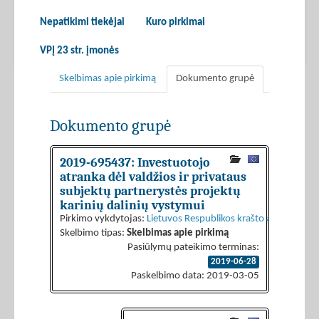
Nepatikimi tiekėjai
Kuro pirkimai
VPĮ 23 str. įmonės
Skelbimas apie pirkimą
Dokumento grupė
Dokumento grupė
2019-695437: Investuotojo
atranka dėl valdžios ir privataus
subjektų partnerystės projektų
karinių dalinių vystymui
Pirkimo vykdytojas:
Lietuvos Respublikos krašto apsaugos mi
Skelbimo tipas:
Skelbimas apie pirkimą
Pasiūlymų pateikimo terminas:
2019-06-28
Paskelbimo data: 2019-03-05