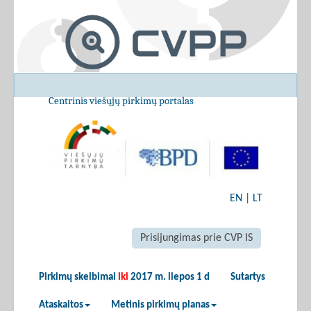
Centrinis viešųjų pirkimų portalas
EN
|
LT
Prisijungimas prie CVP IS
Pirkimų skelbimai
iki
2017 m. liepos 1 d
Sutartys
Ataskaitos
Metinis pirkimų planas