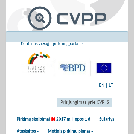
Centrinis viešųjų pirkimų portalas
EN
|
LT
Prisijungimas prie CVP IS
Pirkimų skelbimai
iki
2017 m. liepos 1 d
Sutartys
Ataskaitos
Metinis pirkimų planas