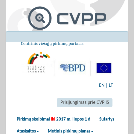
Centrinis viešųjų pirkimų portalas
EN
|
LT
Prisijungimas prie CVP IS
Pirkimų skelbimai
iki
2017 m. liepos 1 d
Sutartys
Ataskaitos
Metinis pirkimų planas