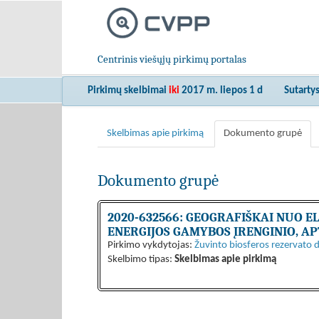
Centrinis viešųjų pirkimų portalas
Pirkimų skelbimai
iki
2017 m. liepos 1 d
Sutarty
Skelbimas apie pirkimą
Dokumento grupė
Dokumento grupė
2020-632566: GEOGRAFIŠKAI NUO E
ENERGIJOS GAMYBOS ĮRENGINIO, A
Pirkimo vykdytojas:
Žuvinto biosferos rezervato d
Skelbimo tipas:
Skelbimas apie pirkimą