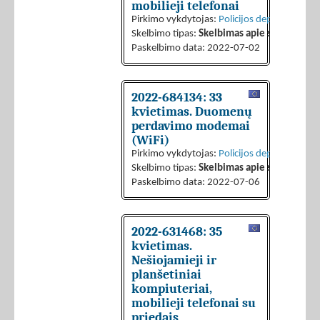
mobilieji telefonai
Pirkimo vykdytojas:
Policijos departamentas 
Skelbimo tipas:
Skelbimas apie sutarties sk
Paskelbimo data: 2022-07-02
2022-684134: 33
kvietimas. Duomenų
perdavimo modemai
(WiFi)
Pirkimo vykdytojas:
Policijos departamentas 
Skelbimo tipas:
Skelbimas apie sutarties sk
Paskelbimo data: 2022-07-06
2022-631468: 35
kvietimas.
Nešiojamieji ir
planšetiniai
kompiuteriai,
mobilieji telefonai su
priedais