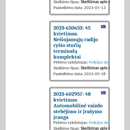
Skelbimo tipas:
Skelbimas apie sutarties sk
Paskelbimo data: 2023-05-13
2023-650653: 45
kvietimas.
Nešiojamųjų radijo
ryšio stočių
terminalų
komplektai
Pirkimo vykdytojas:
Policijos departamentas 
Skelbimo tipas:
Skelbimas apie sutarties sk
Paskelbimo data: 2023-05-18
2023-602957: 48
kvietimas.
Automobilinė vaizdo
stebėjimo ir įrašymo
įranga
Pirkimo vykdytojas:
Policijos departamentas 
Skelbimo tipas:
Skelbimas apie sutarties sk