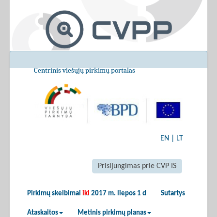
Centrinis viešųjų pirkimų portalas
EN
|
LT
Prisijungimas prie CVP IS
Pirkimų skelbimai
iki
2017 m. liepos 1 d
Sutartys
Ataskaitos
Metinis pirkimų planas