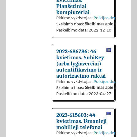
kvietimas.
Planšetiniai
kompiuteriai
Pirkimo vykdytojas:
Policijos departamentas 
Skelbimo tipas:
Skelbimas apie sutarties sk
Paskelbimo data: 2022-12-10
2023-686786: 46
kvietimas. YubiKey
(arba lygiaverčiai)
autentifikavimo ir
autorizavimo raktai
Pirkimo vykdytojas:
Policijos departamentas 
Skelbimo tipas:
Skelbimas apie sutarties sk
Paskelbimo data: 2023-04-27
2023-615603: 44
kvietimas. Išmanieji
mobilieji telefonai
Pirkimo vykdytojas:
Policijos departamentas 