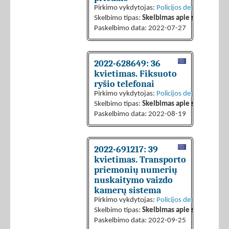
Pirkimo vykdytojas:
Policijos departamentas 
Skelbimo tipas:
Skelbimas apie sutarties sk
Paskelbimo data: 2022-07-27
2022-628649: 36
kvietimas. Fiksuoto
ryšio telefonai
Pirkimo vykdytojas:
Policijos departamentas 
Skelbimo tipas:
Skelbimas apie sutarties sk
Paskelbimo data: 2022-08-19
2022-691217: 39
kvietimas. Transporto
priemonių numerių
nuskaitymo vaizdo
kamerų sistema
Pirkimo vykdytojas:
Policijos departamentas 
Skelbimo tipas:
Skelbimas apie sutarties sk
Paskelbimo data: 2022-09-25