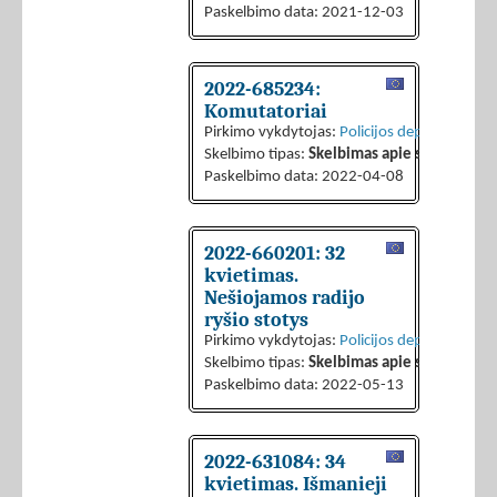
Paskelbimo data: 2021-12-03
2022-685234:
Komutatoriai
Pirkimo vykdytojas:
Policijos departamentas 
Skelbimo tipas:
Skelbimas apie sutarties sk
Paskelbimo data: 2022-04-08
2022-660201: 32
kvietimas.
Nešiojamos radijo
ryšio stotys
Pirkimo vykdytojas:
Policijos departamentas 
Skelbimo tipas:
Skelbimas apie sutarties sk
Paskelbimo data: 2022-05-13
2022-631084: 34
kvietimas. Išmanieji