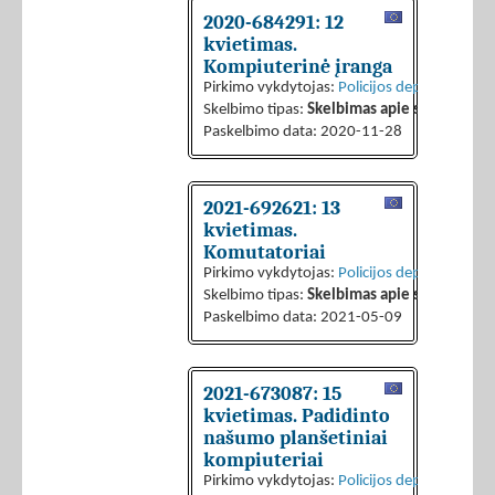
2020-684291: 12
kvietimas.
Kompiuterinė įranga
Pirkimo vykdytojas:
Policijos departamentas 
Skelbimo tipas:
Skelbimas apie sutarties sk
Paskelbimo data: 2020-11-28
2021-692621: 13
kvietimas.
Komutatoriai
Pirkimo vykdytojas:
Policijos departamentas 
Skelbimo tipas:
Skelbimas apie sutarties sk
Paskelbimo data: 2021-05-09
2021-673087: 15
kvietimas. Padidinto
našumo planšetiniai
kompiuteriai
Pirkimo vykdytojas:
Policijos departamentas 