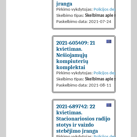
įranga
Pirkimo vykdytojas:
Policijos departamentas 
Skelbimo tipas:
Skelbimas apie sutarties sk
Paskelbimo data: 2021-07-24
2021-605409: 21
kvietimas.
Nešiojamųjų
kompiuterių
komplektai
Pirkimo vykdytojas:
Policijos departamentas 
Skelbimo tipas:
Skelbimas apie sutarties sk
Paskelbimo data: 2021-08-11
2021-689742: 22
kvietimas.
Stacionariosios radijo
stotys ir vaizdo
stebėjimo įranga
Pirkimo vykdytojas:
Policijos departamentas 