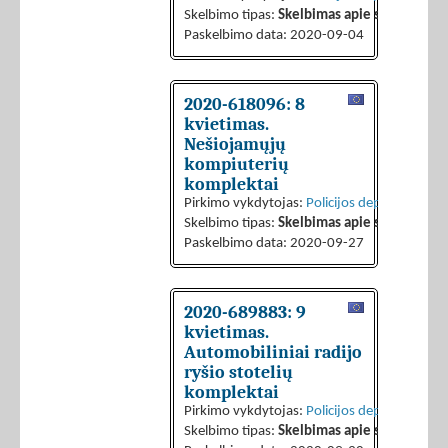
Skelbimo tipas:
Skelbimas apie sutarties sk
Paskelbimo data: 2020-09-04
2020-618096: 8
kvietimas.
Nešiojamųjų
kompiuterių
komplektai
Pirkimo vykdytojas:
Policijos departamentas 
Skelbimo tipas:
Skelbimas apie sutarties sk
Paskelbimo data: 2020-09-27
2020-689883: 9
kvietimas.
Automobiliniai radijo
ryšio stotelių
komplektai
Pirkimo vykdytojas:
Policijos departamentas 
Skelbimo tipas:
Skelbimas apie sutarties sk