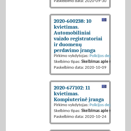
Paskelbimo data: 2020-09-30
2020-600238: 10
kvietimas.
Automobiliniai
vaizdo registratoriai
ir duomenų
perdavimo įranga
Pirkimo vykdytojas:
Policijos departamentas 
Skelbimo tipas:
Skelbimas apie sutarties sk
Paskelbimo data: 2020-10-09
2020-677102: 11
kvietimas.
Kompiuterinė įranga
Pirkimo vykdytojas:
Policijos departamentas 
Skelbimo tipas:
Skelbimas apie sutarties sk
Paskelbimo data: 2020-10-24