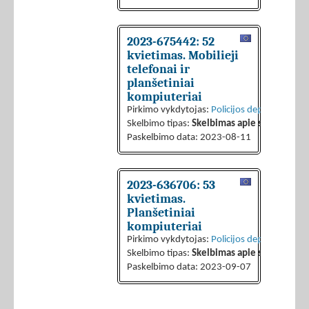
2023-675442: 52
kvietimas. Mobilieji
telefonai ir
planšetiniai
kompiuteriai
Pirkimo vykdytojas:
Policijos departamentas 
Skelbimo tipas:
Skelbimas apie sutarties sk
Paskelbimo data: 2023-08-11
2023-636706: 53
kvietimas.
Planšetiniai
kompiuteriai
Pirkimo vykdytojas:
Policijos departamentas 
Skelbimo tipas:
Skelbimas apie sutarties sk
Paskelbimo data: 2023-09-07