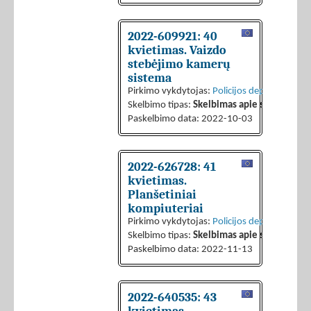
2022-609921: 40
kvietimas. Vaizdo
stebėjimo kamerų
sistema
Pirkimo vykdytojas:
Policijos departamentas 
Skelbimo tipas:
Skelbimas apie sutarties sk
Paskelbimo data: 2022-10-03
2022-626728: 41
kvietimas.
Planšetiniai
kompiuteriai
Pirkimo vykdytojas:
Policijos departamentas 
Skelbimo tipas:
Skelbimas apie sutarties sk
Paskelbimo data: 2022-11-13
2022-640535: 43