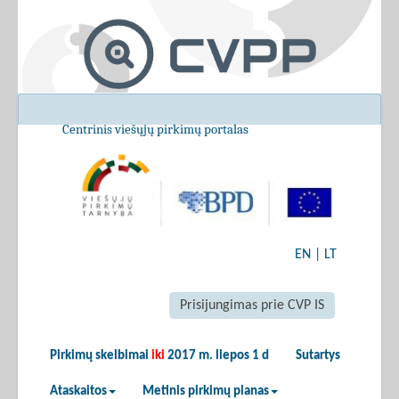
Centrinis viešųjų pirkimų portalas
EN
|
LT
Prisijungimas prie CVP IS
Pirkimų skelbimai
iki
2017 m. liepos 1 d
Sutartys
Ataskaitos
Metinis pirkimų planas