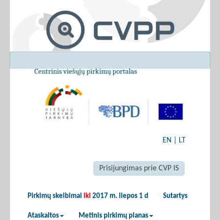
Centrinis viešųjų pirkimų portalas
EN
|
LT
Prisijungimas prie CVP IS
Pirkimų skelbimai
iki
2017 m. liepos 1 d
Sutartys
Ataskaitos
Metinis pirkimų planas